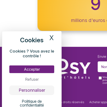
9
millions d'euros
X
Masquer le bandea
Cookies ? Vous avez le
contrôle !
Envie
Accepter
Vou
Refuser
pou
con
Personnaliser
Politique de
© 2026 Tous droits réservés
Acheter app
confidentialité