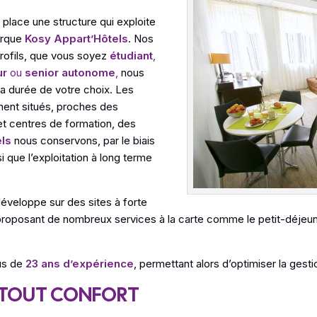
 place une structure qui exploite
arque
Kosy Appart’Hôtels
. Nos
rofils, que vous soyez
étudiant
,
ur
ou
senior autonome
,
nous
la durée de votre choix. Les
ment situés, proches des
et centres de formation, des
ls
nous conservons, par le biais
i que l’exploitation à long terme
éveloppe sur des sites à forte
roposant de nombreux services à la carte comme le petit-déjeuner, 
us de
23 ans d’expérience
, permettant alors d’optimiser la gest
 TOUT CONFORT