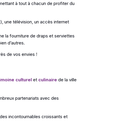
ettant à tout à chacun de profiter du
 une télévision, un accès internet
la fourniture de draps et serviettes
bien d’autres.
rès de vos envies !
imoine culturel
et
culinaire
de la ville
breux partenariats avec des
es incontournables croissants et