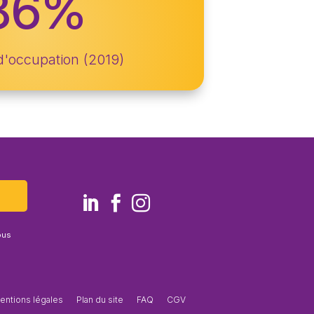
86
%
d'occupation (2019)
ous
entions légales
Plan du site
FAQ
CGV