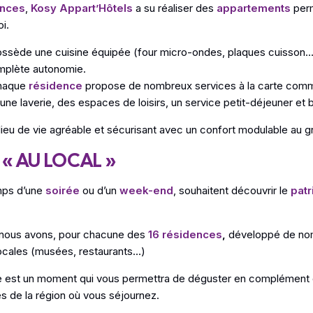
ences
,
Kosy Appart’Hôtels
a su réaliser des
appartements
perm
i.
ssède une cuisine équipée (four micro-ondes, plaques cuisson…),
omplète autonomie.
chaque
résidence
propose de nombreux services à la carte comme 
e, une laverie, des espaces de loisirs, un service petit-déjeuner et 
n lieu de vie agréable et sécurisant avec un confort modulable au g
« AU LOCAL »
emps d’une
soirée
ou d’un
week-end
, souhaitent découvrir le
patr
, nous avons, pour chacune des
16 résidences
,
développé de nom
 locales (musées, restaurants…)
e est un moment qui vous permettra de déguster en complément d
s de la région où vous séjournez.