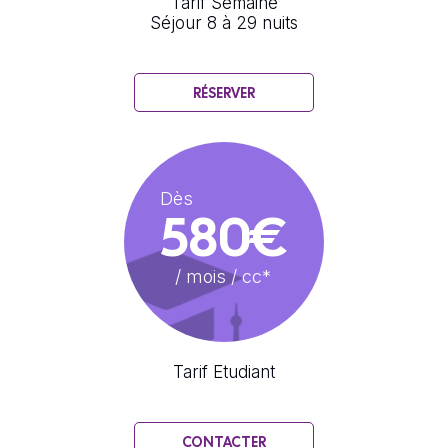
Tarif Semaine
Séjour 8 à 29 nuits
RÉSERVER
Dès
580€
/ mois / cc*
Tarif Etudiant
CONTACTER