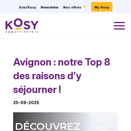
Panneau de gestion des cookies
Actu’Kosy
Newsletter
Nos offres
My Kosy
Avignon : notre Top 8
des raisons d’y
séjourner !
25-09-2025
DÉCOUVREZ