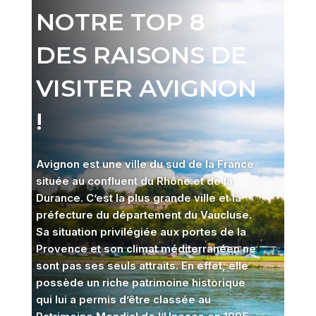
NOTRE TOP 8
DES RAISONS DE
VISITER AVIGNON
!
Avignon est une ville du sud de la France
située au confluent du Rhône et de la
Durance. C’est la plus grande ville et la
préfecture du département du Vaucluse.
Sa situation privilégiée aux portes de la
Provence et son climat méditerranéen ne
sont pas ses seuls attraits. En effet, elle
possède un riche patrimoine historique
qui lui a permis d’être classée au